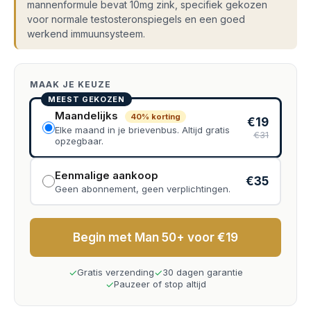
mannenformule bevat 10mg zink, specifiek gekozen
voor normale testosteronspiegels en een goed
werkend immuunsysteem.
MAAK JE KEUZE
MEEST GEKOZEN
Maandelijks
40% korting
€19
Elke maand in je brievenbus. Altijd gratis
€31
opzegbaar.
Eenmalige aankoop
€35
Geen abonnement, geen verplichtingen.
Begin met Man 50+ voor €19
✓
✓
Gratis verzending
30 dagen garantie
✓
Pauzeer of stop altijd