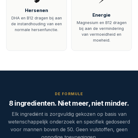
Hersenen
Energie
DHA en B12 dragen bij aan
Magnesium en B12 dragen
de instandhouding van een
bij aan de vermindering
normale hersenfunctie.
van vermoeidheid en
moeheid.
DE FORMULE
8 ingredienten. Niet meer, niet minder.
Elk ingrediënt is zorgvuldig gekozen op basis van
wetenschappelijk onderzoek en specifiek gedoseerd
voor mannen boven de 50. Geen vulstoffen, geen
onnodige toevoegingen.