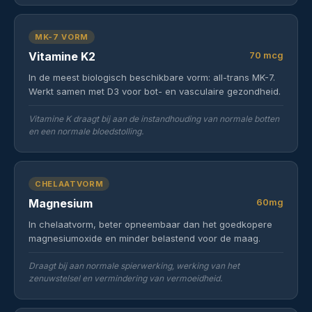
MK-7 VORM
Vitamine K2
70 mcg
In de meest biologisch beschikbare vorm: all-trans MK-7.
Werkt samen met D3 voor bot- en vasculaire gezondheid.
Vitamine K draagt bij aan de instandhouding van normale botten
en een normale bloedstolling.
CHELAATVORM
Magnesium
60mg
In chelaatvorm, beter opneembaar dan het goedkopere
magnesiumoxide en minder belastend voor de maag.
Draagt bij aan normale spierwerking, werking van het
zenuwstelsel en vermindering van vermoeidheid.