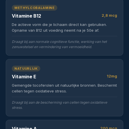
METHYLCOBALAMINE
Vitamine B12
2,8 mcg
De actieve vorm die je lichaam direct kan gebruiken.
Opname van B12 uit voeding neemt na je 50e af.
Draagt bij aan normale cognitieve functie, werking van het
zenuwstelsel en vermindering van vermoeidheid.
NATUURLIJK
Vitamine E
12mg
Gemengde tocoferolen uit natuurlijke bronnen. Beschermt
cellen tegen oxidatieve stress.
Draagt bij aan de bescherming van cellen tegen oxidatieve
stress.
Vitamine A
200 mcg