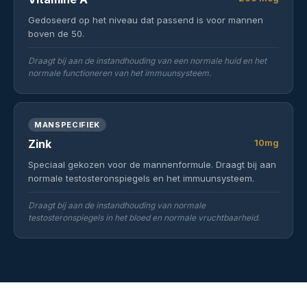
Gedoseerd op het niveau dat passend is voor mannen
boven de 50.
Draagt bij aan de instandhouding van een normale huid en het
normale functioneren van het immuunsysteem.
MANSPECIFIEK
Zink
10mg
Speciaal gekozen voor de mannenformule. Draagt bij aan
normale testosteronspiegels en het immuunsysteem.
Draagt bij aan de instandhouding van normale
testosteronspiegels in het bloed en normale vruchtbaarheid.