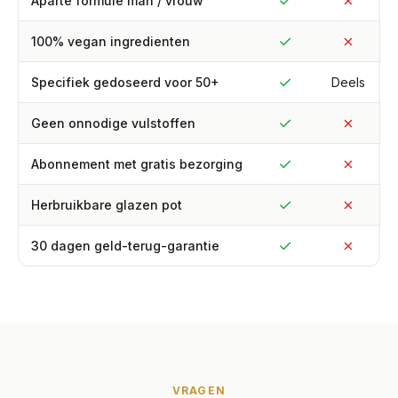
✓
✗
Aparte formule man / vrouw
✓
✗
100% vegan ingredienten
✓
Specifiek gedoseerd voor 50+
Deels
✓
✗
Geen onnodige vulstoffen
✓
✗
Abonnement met gratis bezorging
✓
✗
Herbruikbare glazen pot
✓
✗
30 dagen geld-terug-garantie
VRAGEN