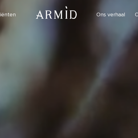
diënten
Ons verhaal
O