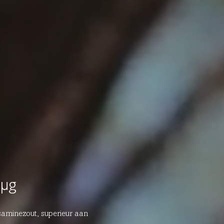
0µg
aminezout, superieur aan