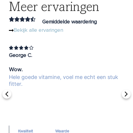
Meer ervaringen





Gemiddelde waardering
Bekijk alle ervaringen





George C.
P
Wow.
B
Hele goede vitamine, voel me echt een stuk
E
fitter.
z
Kwaliteit
Waarde