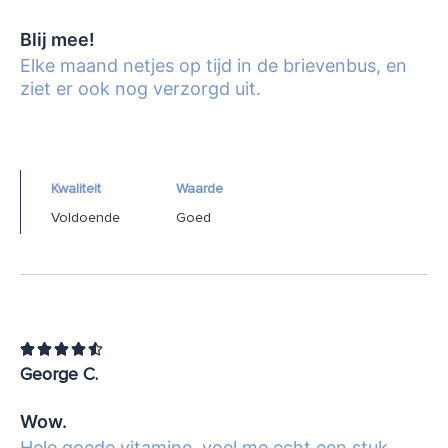
Blij mee!
Elke maand netjes op tijd in de brievenbus, en
ziet er ook nog verzorgd uit.
Kwaliteit
Waarde
Voldoende
Goed





George C.
Wow.
Hele goede vitamine, voel me echt een stuk