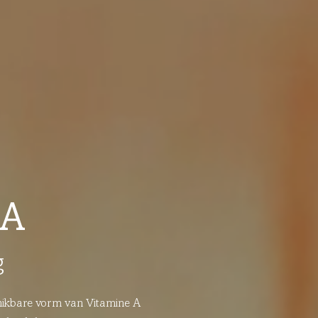
 A
g
schikbare vorm van Vitamine A