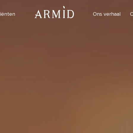
diënten
Ons verhaal
O