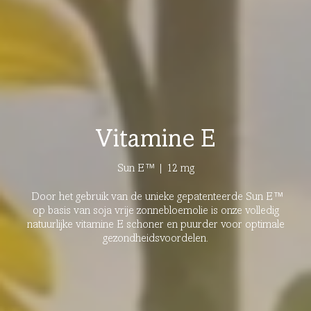
Vitamine E
Sun E™ | 12 mg
Door het gebruik van de unieke gepatenteerde Sun E™
op basis van soja vrije zonnebloemolie is onze volledig
natuurlijke vitamine E schoner en puurder voor optimale
gezondheidsvoordelen.