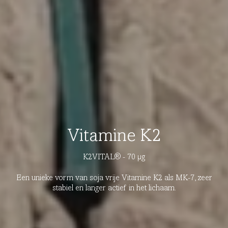
Vitamine K2
K2VITAL® - 70 µg
Een unieke vorm van soja vrije Vitamine K2 als MK-7, zeer
stabiel en langer actief in het lichaam.